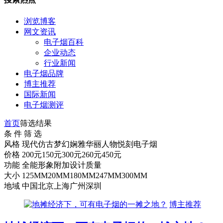
浏览博客
网文资讯
电子烟百科
企业动态
行业新闻
电子烟品牌
博主推荐
国际新闻
电子烟测评
首页
筛选结果
条 件 筛 选
风格
现代
仿古
梦幻
娴雅
华丽
人物
悦刻电子烟
价格
200元
150元
300元
260元
450元
功能
全能
形象
附加
设计
质量
大小
125MM
20MM
180MM
247MM
300MM
地域
中国
北京
上海
广州
深圳
博主推荐