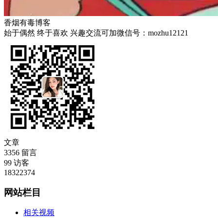
香烟有毒博客
始于偶然 终于喜欢 兴趣交流可加微信号：mozhu12121
文章
3356
留言
99
访客
18322374
网站栏目
相关视频