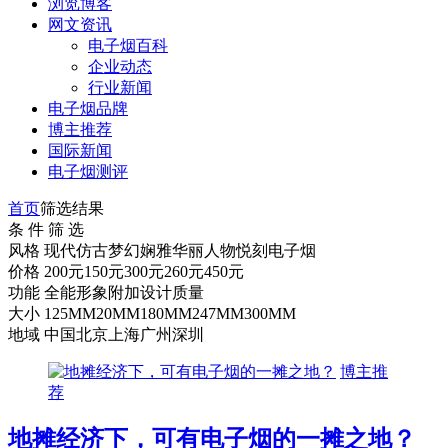
浏览博客
网文资讯
电子烟百科
企业动态
行业新闻
电子烟品牌
博主推荐
国际新闻
电子烟测评
首页
筛选结果
条 件 筛 选
风格
现代
仿古
梦幻
娴雅
华丽
人物
悦刻电子烟
价格
200元
150元
300元
260元
450元
功能
全能
形象
附加
设计
质量
大小
125MM
20MM
180MM
247MM
300MM
地域
中国
北京
上海
广州
深圳
博主推
荐
地摊经济下，可有电子烟的一摊之地？