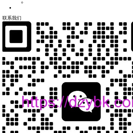
联
系
我
们