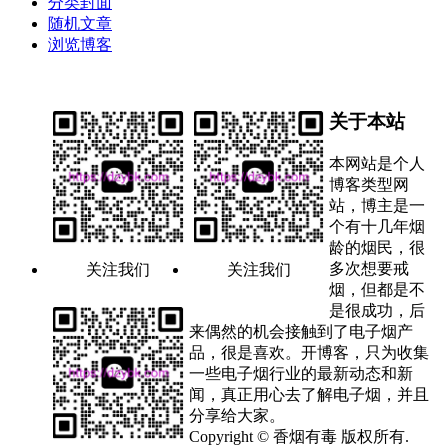
分类封面
随机文章
浏览博客
关于本站
本网站是个人
博客类型网
站，博主是一
个有十几年烟
龄的烟民，很
多次想要戒
关注我们
关注我们
烟，但都是不
是很成功，后
来偶然的机会接触到了电子烟产
品，很是喜欢。开博客，只为收集
一些电子烟行业的最新动态和新
闻，真正用心去了解电子烟，并且
分享给大家。
Copyright © 香烟有毒 版权所有.