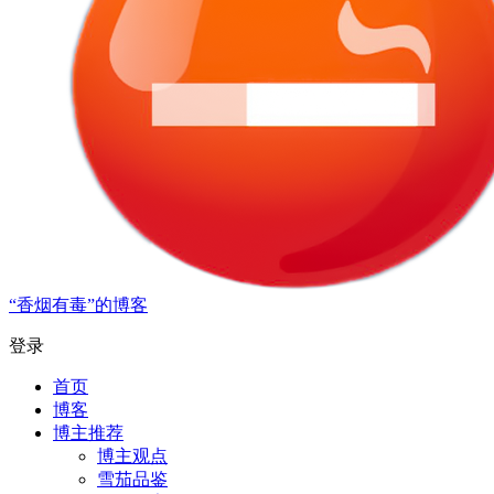
“香烟有毒”的博客
登录
首页
博客
博主推荐
博主观点
雪茄品鉴