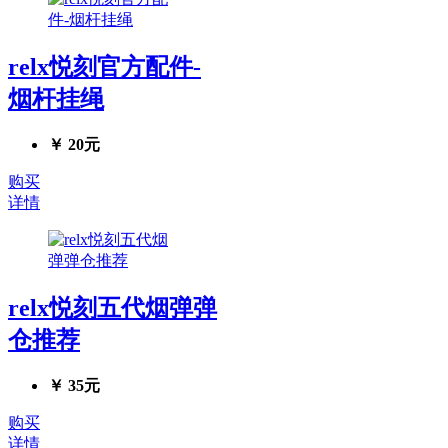
relx悦刻官方配件-
烟杆挂绳
￥ 20元
购买
详情
relx悦刻五代烟弹弹
仓推荐
￥ 35元
购买
详情