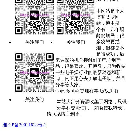
本网站是个人
博客类型网
站，博主是一
个有十几年烟
龄的烟民，很
多次想要戒
关注我们
关注我们
烟，但都是不
是很成功，后
来偶然的机会接触到了电子烟产
品，很是喜欢。开博客，只为收集
一些电子烟行业的最新动态和新
闻，真正用心去了解电子烟，并且
分享给大家。
Copyright © 香烟有毒 版权所有.
关注我们
本站大部分资源收集于网络，只做
分享和交流使用，如有侵权转载，
请联系博主删除。
湘ICP备20011628号-1