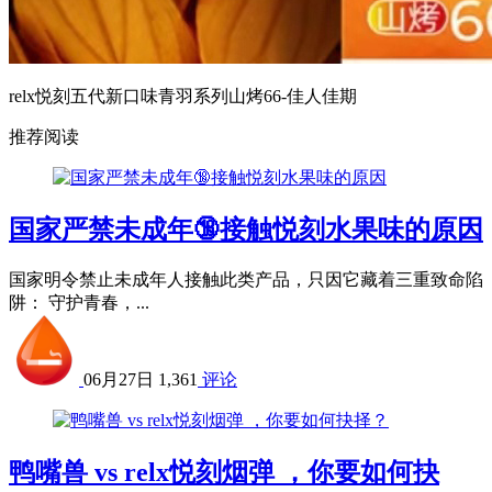
relx悦刻五代新口味青羽系列山烤66-佳人佳期
推荐阅读
国家严禁未成年🔞接触悦刻水果味的原因
国家明令禁止未成年人接触此类产品，只因它藏着三重致命陷
阱： 守护青春，...
06月27日
1,361
评论
鸭嘴兽 vs relx悦刻烟弹 ，你要如何抉