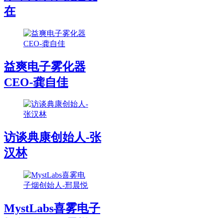
在
益爽电子雾化器
CEO-龚自佳
访谈典康创始人-张
汉林
MystLabs喜雾电子