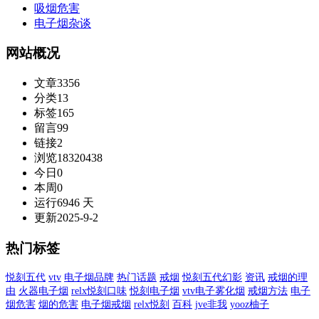
吸烟危害
电子烟杂谈
网站概况
文章
3356
分类
13
标签
165
留言
99
链接
2
浏览
18320438
今日
0
本周
0
运行
6946 天
更新
2025-9-2
热门标签
悦刻五代
vtv
电子烟品牌
热门话题
戒烟
悦刻五代幻影
资讯
戒烟的理
由
火器电子烟
relx悦刻口味
悦刻电子烟
vtv电子雾化烟
戒烟方法
电子
烟危害
烟的危害
电子烟戒烟
relx悦刻
百科
jve非我
yooz柚子