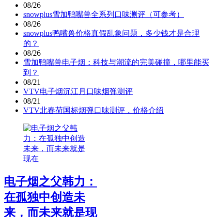
08/26
snowplus雪加鸭嘴兽全系列口味测评（可参考）
08/26
snowplus鸭嘴兽价格真假乱象问题，多少钱才是合理
的？
08/26
雪加鸭嘴兽电子烟：科技与潮流的完美碰撞，哪里能买
到？
08/21
VTV电子烟沉江月口味烟弹测评
08/21
VTV北春荷国标烟弹口味测评，价格介绍
电子烟之父韩力：
在孤独中创造未
来，而未来就是现