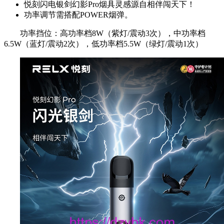
悦刻闪电银剑幻影Pro烟具灵感源自相伴闯天下！
功率调节需搭配POWER烟弹。
功率挡位：高功率档8W（紫灯/震动3次），中功率档
6.5W（蓝灯/震动2次），低功率档5.5W（绿灯/震动1次）