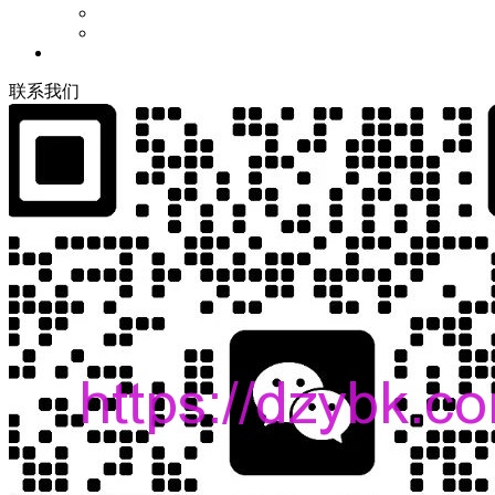
联
系
我
们