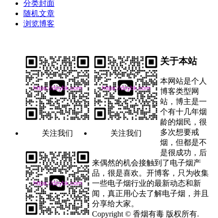
分类封面
随机文章
浏览博客
关于本站
本网站是个人
博客类型网
站，博主是一
个有十几年烟
龄的烟民，很
多次想要戒
关注我们
关注我们
烟，但都是不
是很成功，后
来偶然的机会接触到了电子烟产
品，很是喜欢。开博客，只为收集
一些电子烟行业的最新动态和新
闻，真正用心去了解电子烟，并且
分享给大家。
Copyright © 香烟有毒 版权所有.