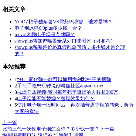
相关文章
YOOZ柚子独角兽VS雪茄鸭嘴兽，谁才是神？
电子烟冰熊6.0plus多少钱一盒？
mevol米我电子烟是杂牌吗？
snowplus雪加鸭嘴兽全系列口味测评（可参考）
snowplus鸭嘴兽价格真假乱象问题，多少钱才是合理
的？
本站推荐
1
“+C ”雾化弹一款可以通用悦刻和柚子的烟弹
2
手把手教您玩转悦刻粉丝社区app-relx me
3
戒烟公益视频-我国每年死于吸烟的人数超300万
4
电子烟能不能替烟？替烟效果如何？
5
使用电子烟一段时间后，再次抽普通香烟的感觉，听听
大家的看法
上一篇
比熊三代一次性电子烟怎么样？多少钱一支？
下一篇
悦刻国标新口味-溪烟92-浩海潮升测评