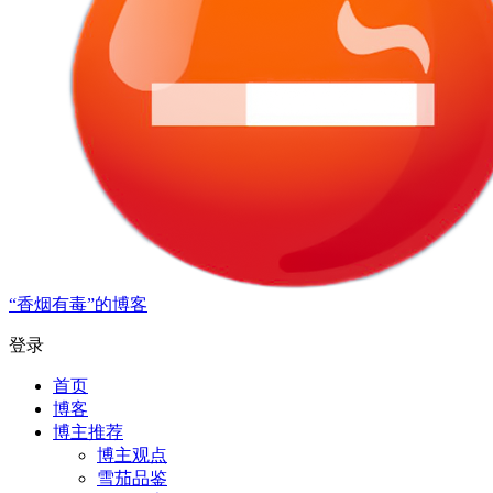
“香烟有毒”的博客
登录
首页
博客
博主推荐
博主观点
雪茄品鉴