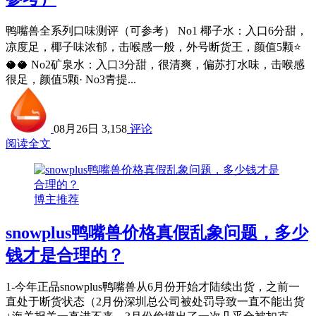
鸭嘴兽全系列口味测评（可参考） No1 椰子水：入口6分甜，
凉度足，椰子味浓郁，击喉感一般，外号断货王，颜值5颗⭐
🥥🥥 No2矿泉水：入口3分甜，很清爽，偏苏打水味，击喉感
很足，颜值5颗· No3青提...
08月26日
3,158
评论
阅读全文
博主推荐
snowplus鸭嘴兽价格真假乱象问题，多少
钱才是合理的？
1-今年正品snowplus鸭嘴兽从6月份开始才陆续出货，之前一
直处于断货状态（2月份深圳总公司被处罚导致一直不能出货