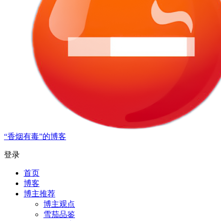
“香烟有毒”的博客
登录
首页
博客
博主推荐
博主观点
雪茄品鉴