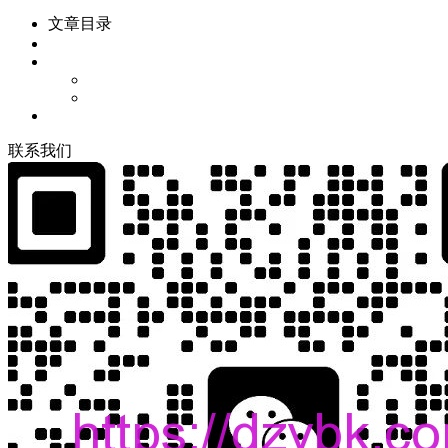
文章目录
联
系
我
们