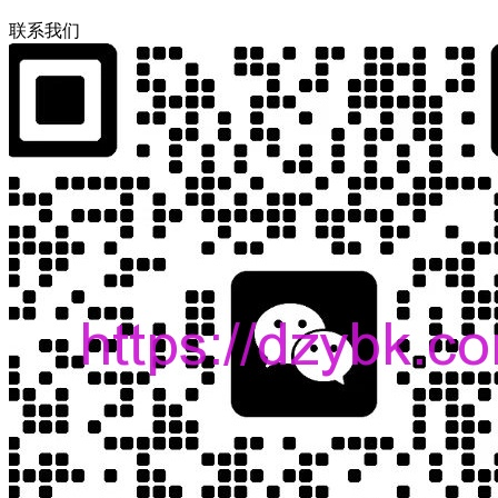
联
系
我
们