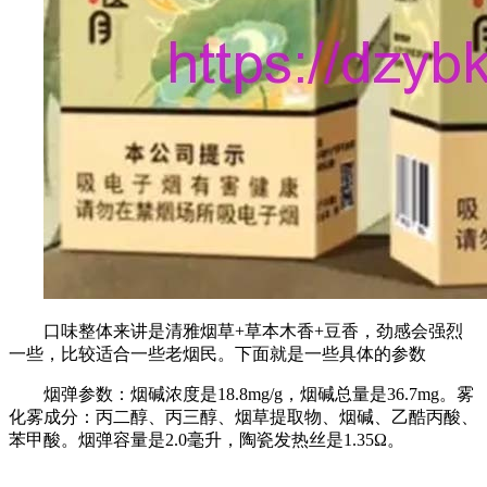
口味整体来讲是清雅烟草+草本木香+豆香，劲感会强烈
一些，比较适合一些老烟民。下面就是一些具体的参数
烟弹参数：烟碱浓度是18.8mg/g，烟碱总量是36.7mg。雾
化雾成分：丙二醇、丙三醇、烟草提取物、烟碱、乙酷丙酸、
苯甲酸。烟弹容量是2.0毫升，陶瓷发热丝是1.35Ω。