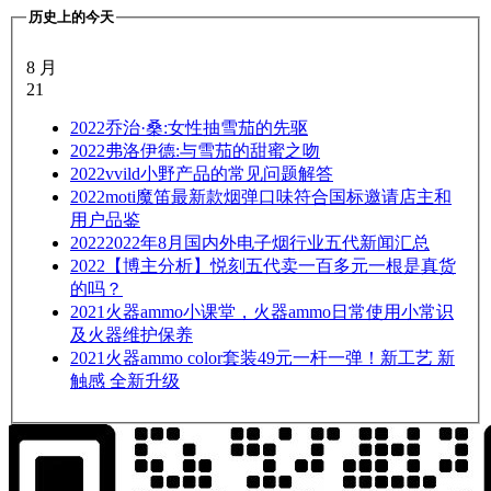
历史上的今天
8 月
21
2022
乔治·桑:女性抽雪茄的先驱
2022
弗洛伊德:与雪茄的甜蜜之吻
2022
vvild小野产品的常见问题解答
2022
moti魔笛最新款烟弹口味符合国标邀请店主和
用户品鉴
2022
2022年8月国内外电子烟行业五代新闻汇总
2022
【博主分析】悦刻五代卖一百多元一根是真货
的吗？
2021
火器ammo小课堂，火器ammo日常使用小常识
及火器维护保养
2021
火器ammo color套装49元一杆一弹！新工艺 新
触感 全新升级