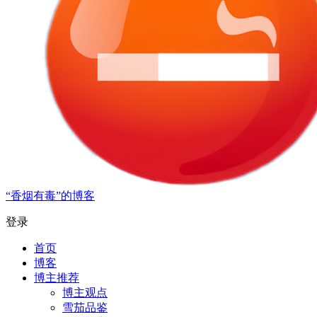
“香烟有毒”的博客
登录
首页
博客
博主推荐
博主观点
雪茄品鉴