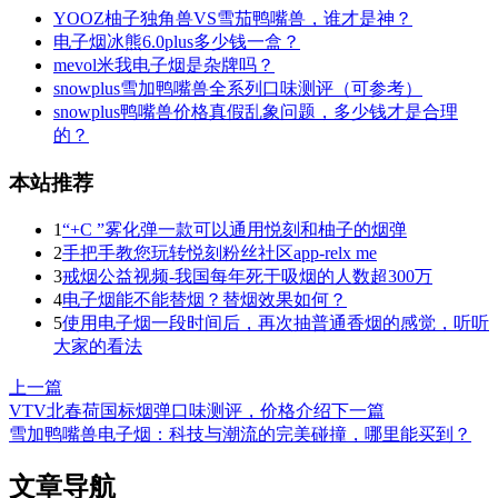
YOOZ柚子独角兽VS雪茄鸭嘴兽，谁才是神？
电子烟冰熊6.0plus多少钱一盒？
mevol米我电子烟是杂牌吗？
snowplus雪加鸭嘴兽全系列口味测评（可参考）
snowplus鸭嘴兽价格真假乱象问题，多少钱才是合理
的？
本站推荐
1
“+C ”雾化弹一款可以通用悦刻和柚子的烟弹
2
手把手教您玩转悦刻粉丝社区app-relx me
3
戒烟公益视频-我国每年死于吸烟的人数超300万
4
电子烟能不能替烟？替烟效果如何？
5
使用电子烟一段时间后，再次抽普通香烟的感觉，听听
大家的看法
上一篇
VTV北春荷国标烟弹口味测评，价格介绍
下一篇
雪加鸭嘴兽电子烟：科技与潮流的完美碰撞，哪里能买到？
文章导航