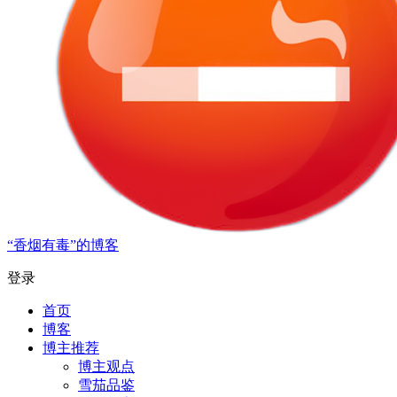
“香烟有毒”的博客
登录
首页
博客
博主推荐
博主观点
雪茄品鉴