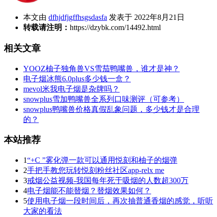
本文由
dfhjdfjgffhsgsdasfa
发表于 2022年8月21日
转载请注明：
https://dzybk.com/14492.html
相关文章
YOOZ柚子独角兽VS雪茄鸭嘴兽，谁才是神？
电子烟冰熊6.0plus多少钱一盒？
mevol米我电子烟是杂牌吗？
snowplus雪加鸭嘴兽全系列口味测评（可参考）
snowplus鸭嘴兽价格真假乱象问题，多少钱才是合理
的？
本站推荐
1
“+C ”雾化弹一款可以通用悦刻和柚子的烟弹
2
手把手教您玩转悦刻粉丝社区app-relx me
3
戒烟公益视频-我国每年死于吸烟的人数超300万
4
电子烟能不能替烟？替烟效果如何？
5
使用电子烟一段时间后，再次抽普通香烟的感觉，听听
大家的看法