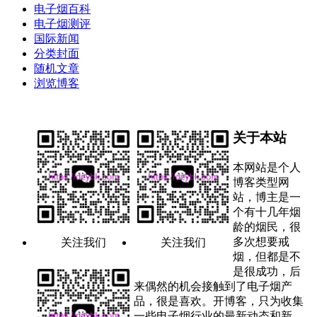
电子烟百科
电子烟测评
国际新闻
分类封面
随机文章
浏览博客
关于本站
本网站是个人
博客类型网
站，博主是一
个有十几年烟
龄的烟民，很
多次想要戒
关注我们
关注我们
烟，但都是不
是很成功，后
来偶然的机会接触到了电子烟产
品，很是喜欢。开博客，只为收集
一些电子烟行业的最新动态和新