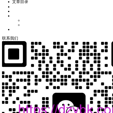
文章目录
联
系
我
们