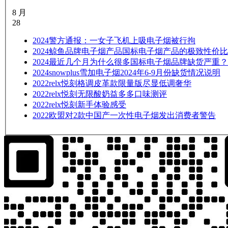
8 月
28
2024
警方通报：一女子飞机上吸电子烟被行拘
2024
鲸鱼品牌电子烟产品国标电子烟产品的极致性价比
2024
最近几个月为什么很多国标电子烟品牌缺货严重？
2024
snowplus雪加电子烟2024年6-9月份缺货情况说明
2022
relx悦刻格调皮革款限量版尽显低调奢华
2022
relx悦刻无限酸奶益多多口味测评
2022
relx悦刻新手体验感受
2022
欧盟对2款中国产一次性电子烟发出消费者警告