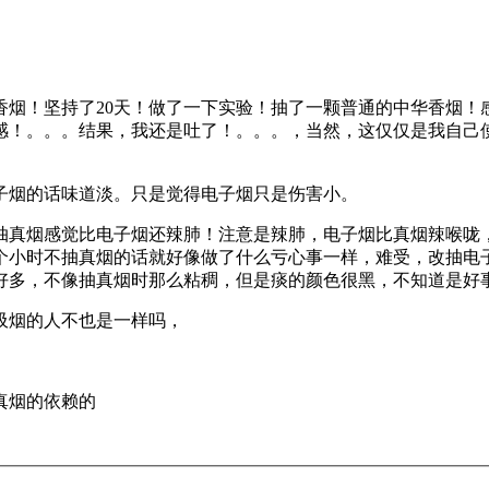
香烟！坚持了20天！做了一下实验！抽了一颗普通的中华香烟
感！。。。结果，我还是吐了！。。。，当然，这仅仅是我自己使
子烟的话味道淡。只是觉得电子烟只是伤害小。
在抽真烟感觉比电子烟还辣肺！注意是辣肺，电子烟比真烟辣喉咙
个小时不抽真烟的话就好像做了什么亏心事一样，难受，改抽电
好多，不像抽真烟时那么粘稠，但是痰的颜色很黑，不知道是好
吸烟的人不也是一样吗，
真烟的依赖的