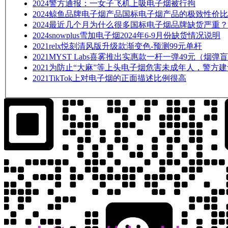
2024
警方通报：一女子飞机上吸电子烟被行拘
2024
鲸鱼品牌电子烟产品国标电子烟产品的极致性价比
2024
最近几个月为什么很多国标电子烟品牌缺货严重？
2024
snowplus雪加电子烟2024年6-9月份缺货情况说明
2021
relx悦刻清风版升级款渐变色-预测99元单杆
2021
MYST Labs喜雾推出实惠款一杆一弹49元（烟弹
2021
为防止“大麻”等上头电子烟危害未成年人，警方
2021
TikTok上对电子烟的正面描述比例很高