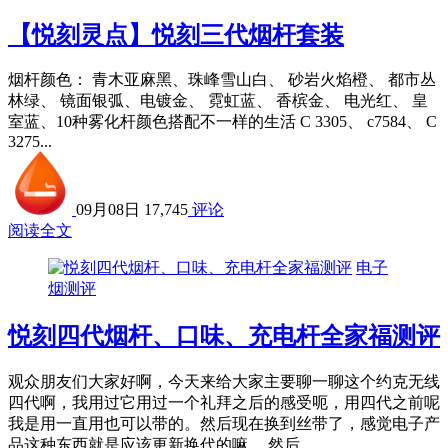
【悦刻灵点】悦刻三代烟杆套装
烟杆颜色： 青木亚麻黑、珠峰雪山白、 砂岩火焰橙、 都市丛
林绿、 镜面银弧、电镀金、 霓虹蓝、 香槟金、 电光红、 皇
室蓝、10种雾化杆颜色搭配不一样的生活 C 3305、 c7584、 C
3275...
09月08日
17,745
评论
阅读全文
电子
烟测评
悦刻四代烟杆、口味、充电杆全家福测评
观众朋友们大家好啊，今天来给大家主要聊一聊这个约克无线
四代啊，我用过它用过一个礼拜之后的感受呃，用四代之前呢
我是用一直用也可以带的。然后现在换到丝带了，感觉电子产
品这种东西就是应该更新换代的嘛。 然后...