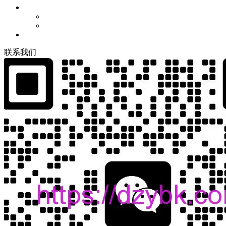
联
系
我
们