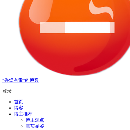
“香烟有毒”的博客
登录
首页
博客
博主推荐
博主观点
雪茄品鉴