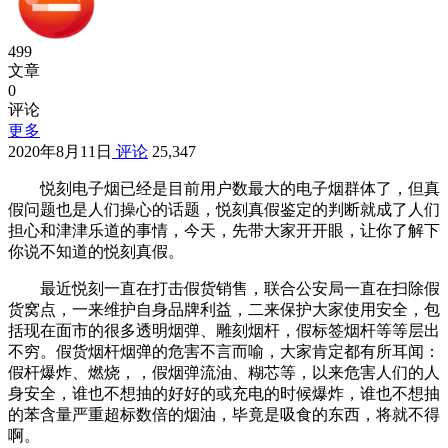
499
文章
0
评论
更多
2020年8月11日
评论
25,347
悦刻电子烟已经是目前用户数最大的电子烟群体了，但真
假问题也是人们操心的话题，悦刻真假鉴定的判断就成了人们
担心和津津乐道的事情，今天，先带大家开开眼，让你了解下
你说不知道的悦刻真假。
最近悦刻一直在打击假货销售，联合公安局一直在扫除假
货窝点，一来维护自身品牌利益，二来保护大家使用安全，包
括现在面市的很多透明烟弹、雕刻烟杆，假标签烟杆等等层出
不穷。假货烟杆烟弹的危害不言而喻，大家肯定都有所耳闻：
假杆爆炸、燃烧，，假烟弹流油、糊芯等，以来危害人们的人
身安全，谁也不想抽的好好的或充电的时候爆炸，谁也不想抽
的苯含量严重超标数倍的烟油，毕竟是吸食的东西，将就不得
啊。