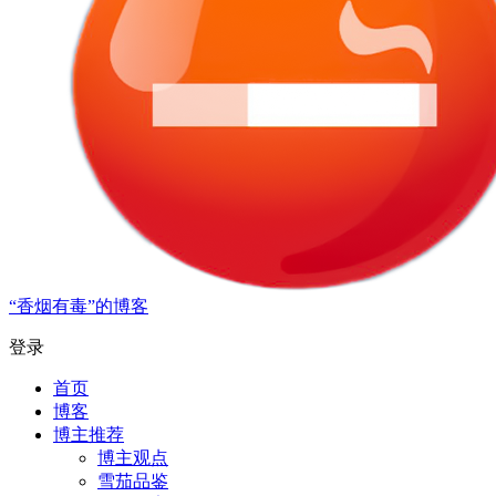
“香烟有毒”的博客
登录
首页
博客
博主推荐
博主观点
雪茄品鉴