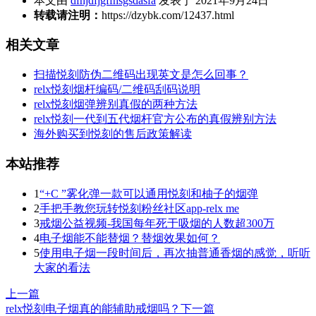
本文由
dfhjdfjgffhsgsdasfa
发表于 2021年9月24日
转载请注明：
https://dzybk.com/12437.html
相关文章
扫描悦刻防伪二维码出现英文是怎么回事？
relx悦刻烟杆编码/二维码刮码说明
relx悦刻烟弹辨别真假的两种方法
relx悦刻一代到五代烟杆官方公布的真假辨别方法
海外购买到悦刻的售后政策解读
本站推荐
1
“+C ”雾化弹一款可以通用悦刻和柚子的烟弹
2
手把手教您玩转悦刻粉丝社区app-relx me
3
戒烟公益视频-我国每年死于吸烟的人数超300万
4
电子烟能不能替烟？替烟效果如何？
5
使用电子烟一段时间后，再次抽普通香烟的感觉，听听
大家的看法
上一篇
relx悦刻电子烟真的能辅助戒烟吗？
下一篇