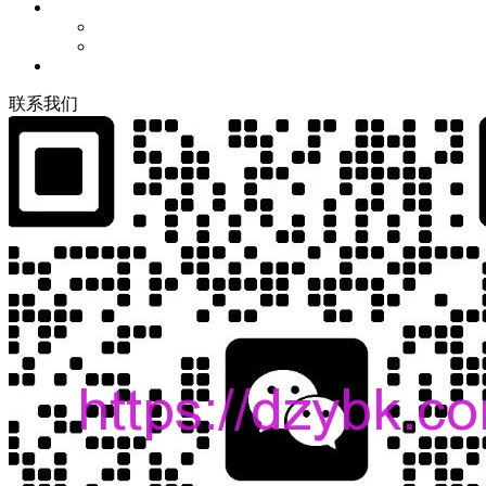
联
系
我
们