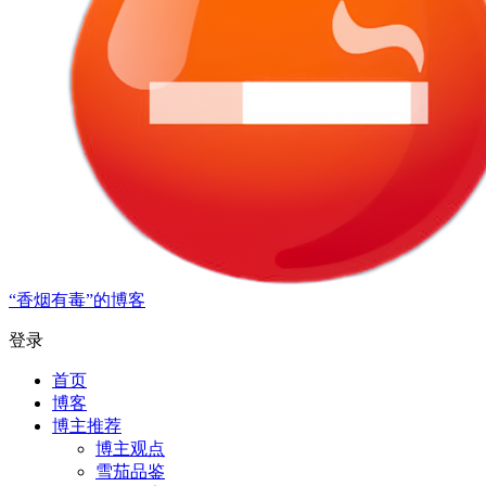
“香烟有毒”的博客
登录
首页
博客
博主推荐
博主观点
雪茄品鉴