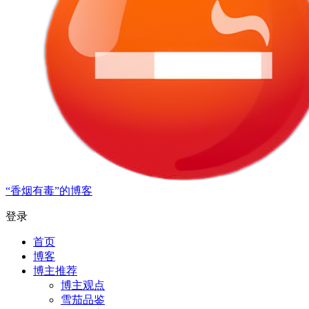
“香烟有毒”的博客
登录
首页
博客
博主推荐
博主观点
雪茄品鉴