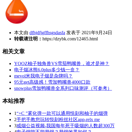
本文由
dfhjdfjgffhsgsdasfa
发表于 2021年9月24日
转载请注明：
https://dzybk.com/12465.html
相关文章
YOOZ柚子独角兽VS雪茄鸭嘴兽，谁才是神？
电子烟冰熊6.0plus多少钱一盒？
mevol米我电子烟是杂牌吗？
95元get高级感！雪加鸭嘴兽4000口款
snowplus雪加鸭嘴兽全系列口味测评（可参考）
本站推荐
1
“+C ”雾化弹一款可以通用悦刻和柚子的烟弹
2
手把手教您玩转悦刻粉丝社区app-relx me
3
戒烟公益视频-我国每年死于吸烟的人数超300万
4
电子烟能不能替烟？替烟效果如何？