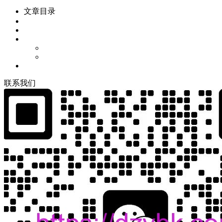
文章目录
联
系
我
们