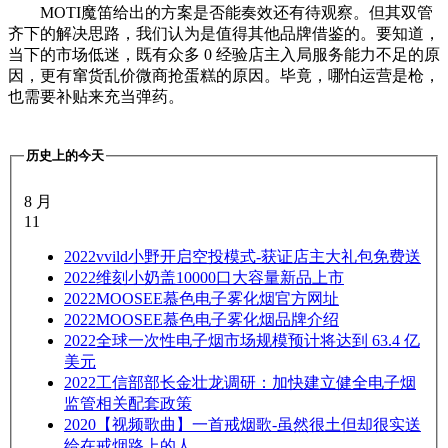
MOTI魔笛给出的方案是否能奏效还有待观察。但其双管
齐下的解决思路，我们认为是值得其他品牌借鉴的。要知道，
当下的市场低迷，既有众多 0 经验店主入局服务能力不足的原
因，更有窜货乱价微商抢蛋糕的原因。毕竟，哪怕运营是枪，
也需要补贴来充当弹药。
历史上的今天
8 月
11
2022
vvild小野开启空投模式-获证店主大礼包免费送
2022
维刻小奶盖10000口大容量新品上市
2022
MOOSEE慕色电子雾化烟官方网址
2022
MOOSEE慕色电子雾化烟品牌介绍
2022
全球一次性电子烟市场规模预计将达到 63.4 亿
美元
2022
工信部部长金壮龙调研：加快建立健全电子烟
监管相关配套政策
2020
【视频歌曲】一首戒烟歌-虽然很土但却很实送
给在戒烟路上的人