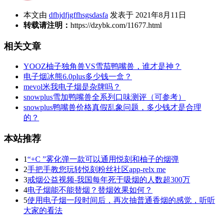
本文由
dfhjdfjgffhsgsdasfa
发表于 2021年8月11日
转载请注明：
https://dzybk.com/11677.html
相关文章
YOOZ柚子独角兽VS雪茄鸭嘴兽，谁才是神？
电子烟冰熊6.0plus多少钱一盒？
mevol米我电子烟是杂牌吗？
snowplus雪加鸭嘴兽全系列口味测评（可参考）
snowplus鸭嘴兽价格真假乱象问题，多少钱才是合理
的？
本站推荐
1
“+C ”雾化弹一款可以通用悦刻和柚子的烟弹
2
手把手教您玩转悦刻粉丝社区app-relx me
3
戒烟公益视频-我国每年死于吸烟的人数超300万
4
电子烟能不能替烟？替烟效果如何？
5
使用电子烟一段时间后，再次抽普通香烟的感觉，听听
大家的看法