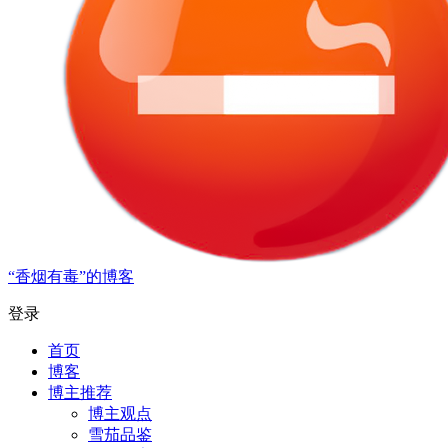
“香烟有毒”的博客
登录
首页
博客
博主推荐
博主观点
雪茄品鉴