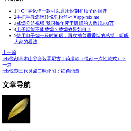
1
“+C ”雾化弹一款可以通用悦刻和柚子的烟弹
2
手把手教您玩转悦刻粉丝社区app-relx me
3
戒烟公益视频-我国每年死于吸烟的人数超300万
4
电子烟能不能替烟？替烟效果如何？
5
使用电子烟一段时间后，再次抽普通香烟的感觉，听听
大家的看法
上一篇
relx悦刻草木山谷套装零尼古丁药膳款（悦刻一次性款式）
下
一篇
relx悦刻三代灵点口味评测：红色能量
文章导航