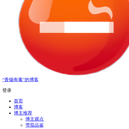
“香烟有毒”的博客
登录
首页
博客
博主推荐
博主观点
雪茄品鉴