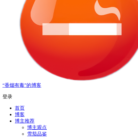
“香烟有毒”的博客
登录
首页
博客
博主推荐
博主观点
雪茄品鉴