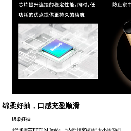
绵柔好抽，口感充盈顺滑
绵柔好抽
4代陶瓷芯FEELM Inside，“内部蜂窝结构”大小均匀细