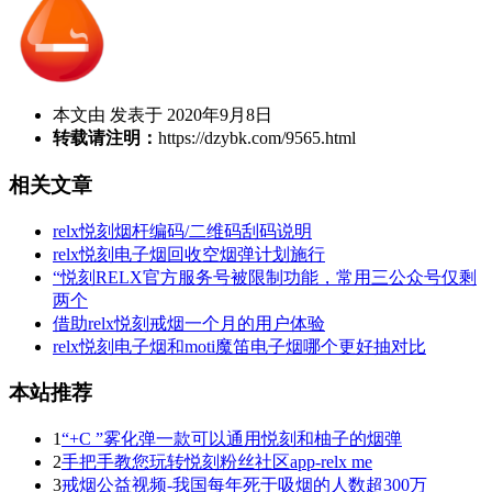
本文由 发表于 2020年9月8日
转载请注明：
https://dzybk.com/9565.html
相关文章
relx悦刻烟杆编码/二维码刮码说明
relx悦刻电子烟回收空烟弹计划施行
“悦刻RELX官方服务号被限制功能，常用三公众号仅剩
两个
借助relx悦刻戒烟一个月的用户体验
relx悦刻电子烟和moti魔笛电子烟哪个更好抽对比
本站推荐
1
“+C ”雾化弹一款可以通用悦刻和柚子的烟弹
2
手把手教您玩转悦刻粉丝社区app-relx me
3
戒烟公益视频-我国每年死于吸烟的人数超300万