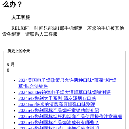
么办？
人工客服
RELXi同一时间只能被1部手机绑定，若您的手机被其他
设备绑定，请联系人工客服
历史上的今天
9 月
8
2024
美国电子烟政策只允许两种口味“薄荷”和“烟
草”味合法销售
2024
boulder铂德电子烟大漠烟草口味烟弹测评
2024
relx悦刻大千系列-清友溪烟12口感
2024
lami徕米的清风高原烟弹口味测评
2022
relx悦刻国标产品烟杆童锁功能介绍
2022
relx悦刻国标烟杆和烟弹产品使用操作注意事项
2022
relx悦刻国标产品烟油成分有哪些？
2022
relx悦刻国标烟草口味烟弹凉度说明