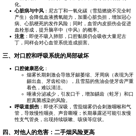
化。
心脏病与中风
：尼古丁和一氧化碳（雪茄燃烧不完全时
产生）会降低血液携氧能力，加重心脏负担，增加冠心
病、心肌梗死的发作风险；同时，血管内皮损伤会促进
血栓形成，提升脑卒中（中风）的概率。
注意
：即使不吸入肺部，口腔黏膜仍会吸收大量尼古
丁，同样会对心血管系统造成损害。
三、对口腔和呼吸系统的局部破坏
口腔健康恶化
：
烟雾长期刺激会导致牙龈萎缩、牙周病（表现为牙
龈出血、牙齿松动），且雪茄的焦油会使牙齿严重
着色，难以清洁。
唾液分泌减少，引发口干，增加龋齿（蛀牙）和口
腔真菌感染的风险。
呼吸道损伤
：即使不深吸，雪茄烟雾仍会刺激咽喉和气
管，导致慢性咽炎、声音嘶哑；长期暴露还可能引发慢
性支气管炎，出现持续咳嗽、咳痰等症状。
四、对他人的危害：二手烟风险更高