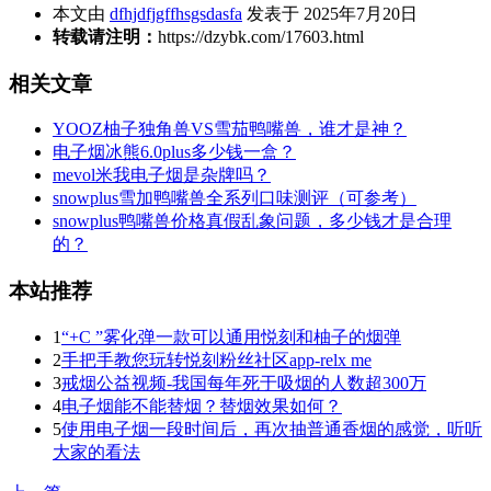
本文由
dfhjdfjgffhsgsdasfa
发表于 2025年7月20日
转载请注明：
https://dzybk.com/17603.html
相关文章
YOOZ柚子独角兽VS雪茄鸭嘴兽，谁才是神？
电子烟冰熊6.0plus多少钱一盒？
mevol米我电子烟是杂牌吗？
snowplus雪加鸭嘴兽全系列口味测评（可参考）
snowplus鸭嘴兽价格真假乱象问题，多少钱才是合理
的？
本站推荐
1
“+C ”雾化弹一款可以通用悦刻和柚子的烟弹
2
手把手教您玩转悦刻粉丝社区app-relx me
3
戒烟公益视频-我国每年死于吸烟的人数超300万
4
电子烟能不能替烟？替烟效果如何？
5
使用电子烟一段时间后，再次抽普通香烟的感觉，听听
大家的看法