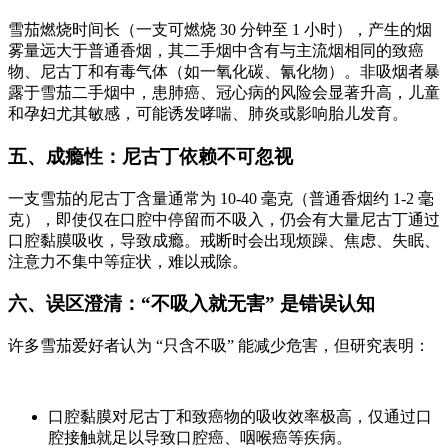
雪茄燃烧时间长（一支可燃烧 30 分钟至 1 小时），产生的烟
雾量远大于普通香烟，其二手烟中含有与主流烟相同的致癌
物、尼古丁和有毒气体（如一氧化碳、氰化物）。非吸烟者暴
露于雪茄二手烟中，患肺癌、冠心病的风险会显著升高，儿童
和孕妇尤其敏感，可能诱发哮喘、肺炎或影响胎儿发育。
五、成瘾性：尼古丁依赖不可忽视
一支雪茄的尼古丁含量通常为 10-40 毫克（普通香烟约 1-2 毫
克），即使仅在口腔中停留而不吸入，仍会有大量尼古丁通过
口腔黏膜吸收，导致成瘾。戒断时会出现烦躁、焦虑、失眠、
注意力不集中等症状，难以戒除。
六、误区澄清：“不吸入就无害” 是错误认知
许多雪茄爱好者认为 “只含不吸” 能减少危害，但研究表明：
口腔黏膜对尼古丁和致癌物的吸收效率极高，仅通过口
腔接触就足以导致口腔癌、咽喉癌等疾病。