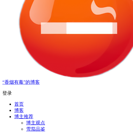
“香烟有毒”的博客
登录
首页
博客
博主推荐
博主观点
雪茄品鉴