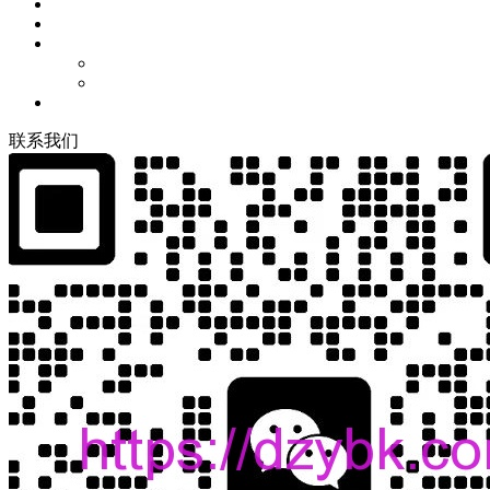
联
系
我
们