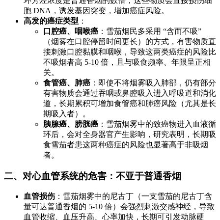
环芳烃浓度是普通香烟的数倍，这些物质会直接损伤细
胞 DNA，诱发基因突变，增加癌症风险。
高发的癌症类型
：
口腔癌、咽喉癌
：雪茄烟民多采用 “含而不吸”
（烟雾在口腔停留时间更长）的方式，有害物质直
接刺激口腔黏膜和咽喉，导致这两类癌症的风险比
不吸烟者高 5-10 倍，且与吸食频率、年限呈正相
关。
食管癌、肺癌
：即使不将烟雾吸入肺部，仍有部分
有害物质会通过吞咽或鼻腔吸入进入呼吸道和消化
道，长期累积可增加食管癌和肺癌风险（尤其是长
期吸入者）。
胰腺癌、膀胱癌
：雪茄烟雾中的致癌物进入血液循
环后，会对全身器官产生影响，研究表明，长期吸
食雪茄者患这两种癌症的风险也显著高于非吸烟
者。
二、对心血管系统的危害：不亚于普通香烟
血管损伤
：雪茄烟雾中的尼古丁（一支雪茄的尼古丁含
量可达普通香烟的 5-10 倍）会强烈刺激交感神经，导致
血管收缩、血压升高、心率加快，长期可引发动脉硬