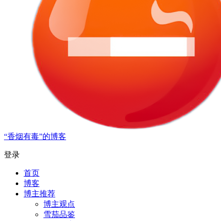
“香烟有毒”的博客
登录
首页
博客
博主推荐
博主观点
雪茄品鉴