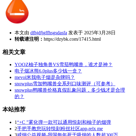
本文由
dfhjdfjgffhsgsdasfa
发表于 2025年3月28日
转载请注明：
https://dzybk.com/17415.html
相关文章
YOOZ柚子独角兽VS雪茄鸭嘴兽，谁才是神？
电子烟冰熊6.0plus多少钱一盒？
mevol米我电子烟是杂牌吗？
snowplus雪加鸭嘴兽全系列口味测评（可参考）
snowplus鸭嘴兽价格真假乱象问题，多少钱才是合理
的？
本站推荐
1
“+C ”雾化弹一款可以通用悦刻和柚子的烟弹
2
手把手教您玩转悦刻粉丝社区app-relx me
3
戒烟公益视频-我国每年死于吸烟的人数超300万