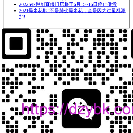
2022
relx悦刻直供门店将于6月15~16日停止供货
2021
爆米花肺”不是肺变爆米花，全是因为过量乱添
加!