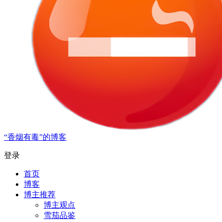
“香烟有毒”的博客
登录
首页
博客
博主推荐
博主观点
雪茄品鉴