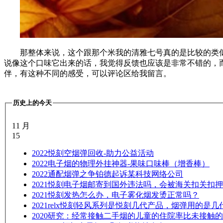
那整体来说，这个跟那个米我的清雅七号真的是比较的类
说像这个口味它出来的话，我觉得反馈也应该是非常不错的，
伴，有这种不同的感受，可以评论区给我留言。
历史上的今天
11 月
15
2022
悦刻空烟弹回收-助力公益活动
2022
电子烟的物理外挂神器-果味口味棒（增香棒）
2022
通配烟弹之争铂德起诉某科技网络公司
2021
悦刻电子烟邮寄到国外违法吗，会被海关扣关扣押
2021
悦刻发热怎么办，电子雾化烟发烫正常吗？
2021
relx悦刻轻风系列是悦刻几代产品，烟弹用的是几
2020
研究：经常接触二手烟的儿童的住院率比未接触的