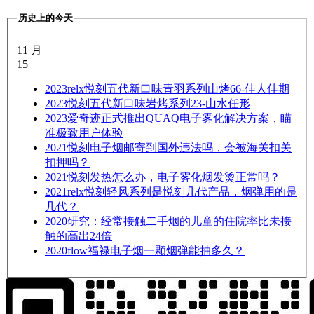
历史上的今天
11 月
15
2023
relx悦刻五代新口味青羽系列山烤66-佳人佳期
2023
悦刻五代新口味岩烤系列23-山水任形
2023
爱奇迹正式推出QUAQ电子雾化解决方案，瞄
准极致用户体验
2021
悦刻电子烟邮寄到国外违法吗，会被海关扣关
扣押吗？
2021
悦刻发热怎么办，电子雾化烟发烫正常吗？
2021
relx悦刻轻风系列是悦刻几代产品，烟弹用的是
几代？
2020
研究：经常接触二手烟的儿童的住院率比未接
触的高出24倍
2020
flow福禄电子烟一颗烟弹能抽多久？