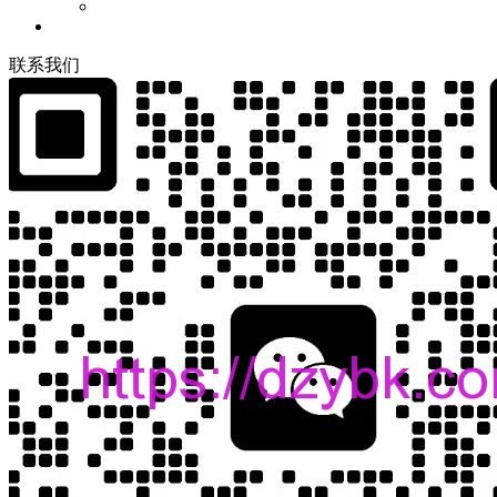
联
系
我
们