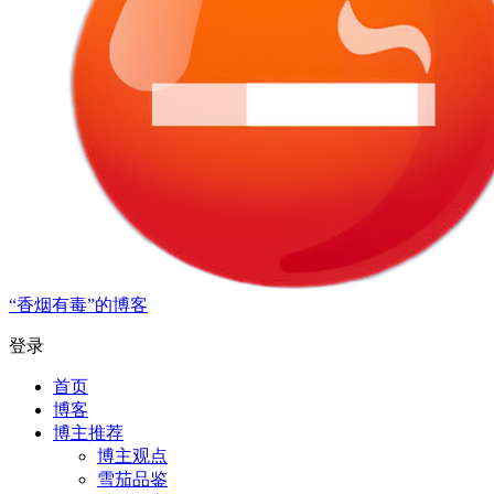
“香烟有毒”的博客
登录
首页
博客
博主推荐
博主观点
雪茄品鉴