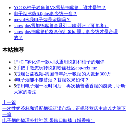
YOOZ柚子独角兽VS雪茄鸭嘴兽，谁才是神？
电子烟冰熊6.0plus多少钱一盒？
mevol米我电子烟是杂牌吗？
snowplus雪加鸭嘴兽全系列口味测评（可参考）
snowplus鸭嘴兽价格真假乱象问题，多少钱才是合理
的？
本站推荐
1
“+C ”雾化弹一款可以通用悦刻和柚子的烟弹
2
手把手教您玩转悦刻粉丝社区app-relx me
3
戒烟公益视频-我国每年死于吸烟的人数超300万
4
电子烟能不能替烟？替烟效果如何？
5
使用电子烟一段时间后，再次抽普通香烟的感觉，听听
大家的看法
上一篇
一次性奶茶杯和通配烟弹泛滥市场，正规经营店主难以为继
下
一篇
电子烟的物理外挂神器-果味口味棒（增香棒）