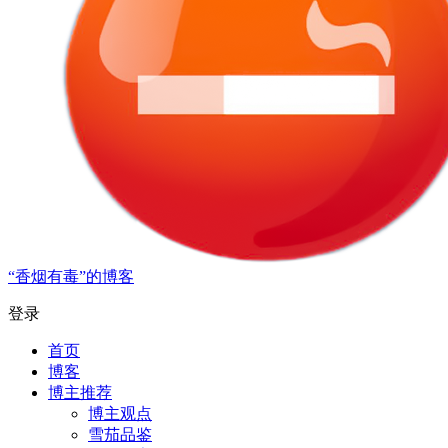
“香烟有毒”的博客
登录
首页
博客
博主推荐
博主观点
雪茄品鉴