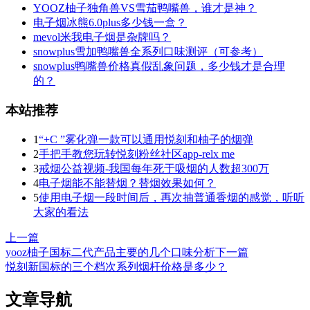
YOOZ柚子独角兽VS雪茄鸭嘴兽，谁才是神？
电子烟冰熊6.0plus多少钱一盒？
mevol米我电子烟是杂牌吗？
snowplus雪加鸭嘴兽全系列口味测评（可参考）
snowplus鸭嘴兽价格真假乱象问题，多少钱才是合理
的？
本站推荐
1
“+C ”雾化弹一款可以通用悦刻和柚子的烟弹
2
手把手教您玩转悦刻粉丝社区app-relx me
3
戒烟公益视频-我国每年死于吸烟的人数超300万
4
电子烟能不能替烟？替烟效果如何？
5
使用电子烟一段时间后，再次抽普通香烟的感觉，听听
大家的看法
上一篇
yooz柚子国标二代产品主要的几个口味分析
下一篇
悦刻新国标的三个档次系列烟杆价格是多少？
文章导航