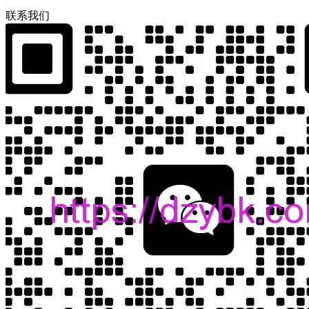
联
系
我
们