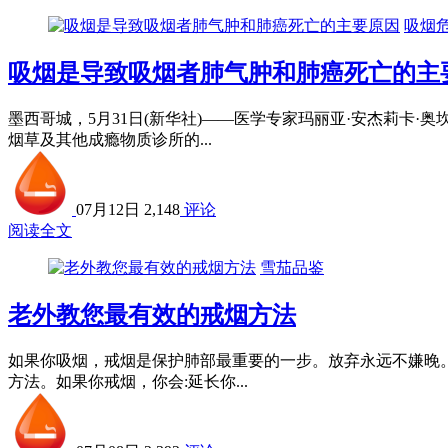
吸烟
吸烟是导致吸烟者肺气肿和肺癌死亡的主
墨西哥城，5月31日(新华社)——医学专家玛丽亚·安杰莉卡
烟草及其他成瘾物质诊所的...
07月12日
2,148
评论
阅读全文
雪茄品鉴
老外教您最有效的戒烟方法
如果你吸烟，戒烟是保护肺部最重要的一步。放弃永远不嫌晚。
方法。如果你戒烟，你会:延长你...