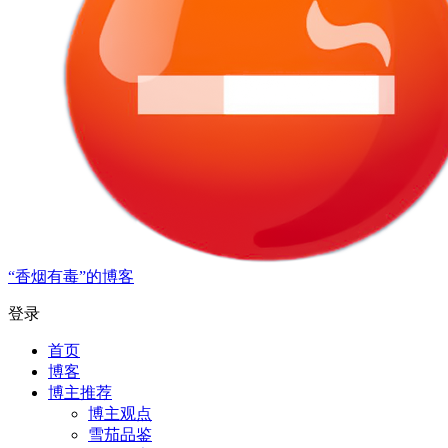
“香烟有毒”的博客
登录
首页
博客
博主推荐
博主观点
雪茄品鉴