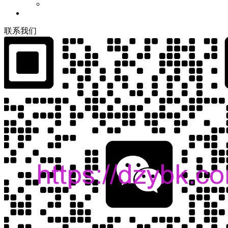
联
系
我
们