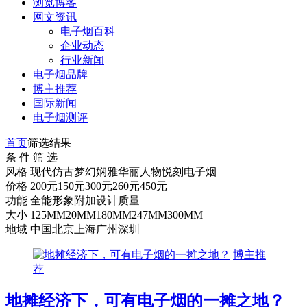
浏览博客
网文资讯
电子烟百科
企业动态
行业新闻
电子烟品牌
博主推荐
国际新闻
电子烟测评
首页
筛选结果
条 件 筛 选
风格
现代
仿古
梦幻
娴雅
华丽
人物
悦刻电子烟
价格
200元
150元
300元
260元
450元
功能
全能
形象
附加
设计
质量
大小
125MM
20MM
180MM
247MM
300MM
地域
中国
北京
上海
广州
深圳
博主推
荐
地摊经济下，可有电子烟的一摊之地？