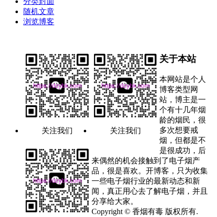
分类封面
随机文章
浏览博客
关于本站
本网站是个人
博客类型网
站，博主是一
个有十几年烟
龄的烟民，很
多次想要戒
关注我们
关注我们
烟，但都是不
是很成功，后
来偶然的机会接触到了电子烟产
品，很是喜欢。开博客，只为收集
一些电子烟行业的最新动态和新
闻，真正用心去了解电子烟，并且
分享给大家。
Copyright © 香烟有毒 版权所有.