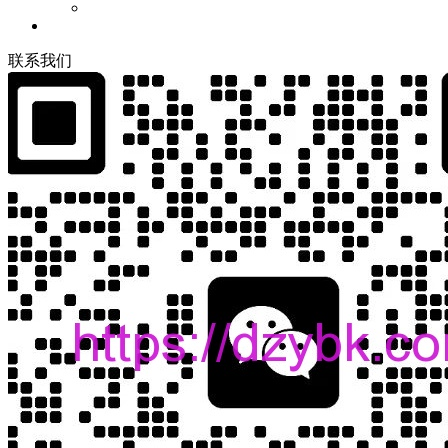
联
系
我
们