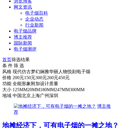
浏览博客
网文资讯
电子烟百科
企业动态
行业新闻
电子烟品牌
博主推荐
国际新闻
电子烟测评
首页
筛选结果
条 件 筛 选
风格
现代
仿古
梦幻
娴雅
华丽
人物
悦刻电子烟
价格
200元
150元
300元
260元
450元
功能
全能
形象
附加
设计
质量
大小
125MM
20MM
180MM
247MM
300MM
地域
中国
北京
上海
广州
深圳
博主推
荐
地摊经济下，可有电子烟的一摊之地？