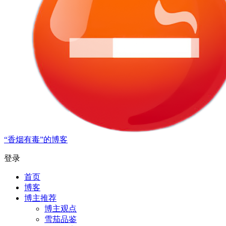
“香烟有毒”的博客
登录
首页
博客
博主推荐
博主观点
雪茄品鉴