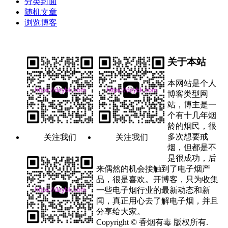
分类封面
随机文章
浏览博客
关于本站
本网站是个人
博客类型网
站，博主是一
个有十几年烟
龄的烟民，很
多次想要戒
关注我们
关注我们
烟，但都是不
是很成功，后
来偶然的机会接触到了电子烟产
品，很是喜欢。开博客，只为收集
一些电子烟行业的最新动态和新
闻，真正用心去了解电子烟，并且
分享给大家。
Copyright © 香烟有毒 版权所有.