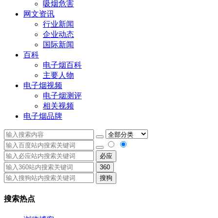
吸烟危害
网文资讯
行业新闻
企业动态
国际新闻
百科
电子烟百科
主要人物
电子烟视频
电子烟测评
相关视频
电子烟品牌
必应
360
搜狗
搜索热点