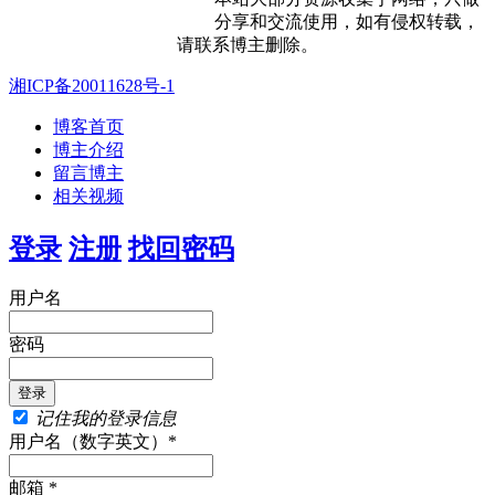
分享和交流使用，如有侵权转载，
请联系博主删除。
湘ICP备20011628号-1
博客首页
博主介绍
留言博主
相关视频
登录
注册
找回密码
用户名
密码
记住我的登录信息
用户名（数字英文）*
邮箱 *