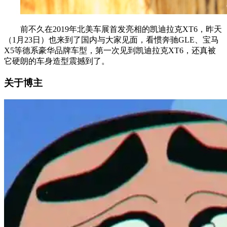
前不久在2019年北美车展首发亮相的凯迪拉克XT6，昨天
（1月23日）也来到了国内与大家见面，看惯奔驰GLE、宝马
X5等德系豪华品牌车型，第一次见到凯迪拉克XT6，还真被
它硬朗的车身造型震撼到了。
关于博主