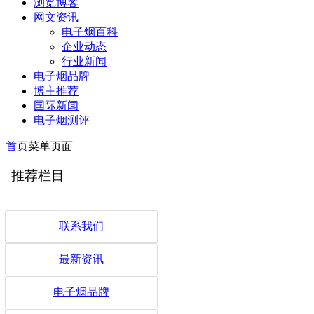
浏览博客
网文资讯
电子烟百科
企业动态
行业新闻
电子烟品牌
博主推荐
国际新闻
电子烟测评
首页
菜单页面
推荐栏目
联系我们
最新资讯
电子烟品牌