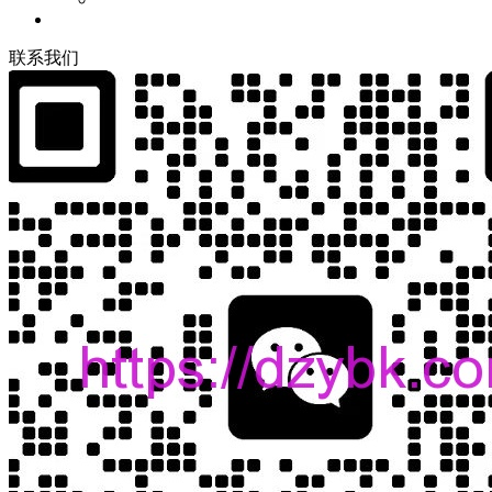
联
系
我
们