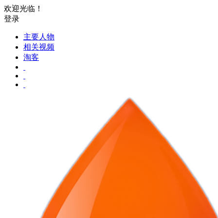
欢迎光临！
登录
主要人物
相关视频
淘客