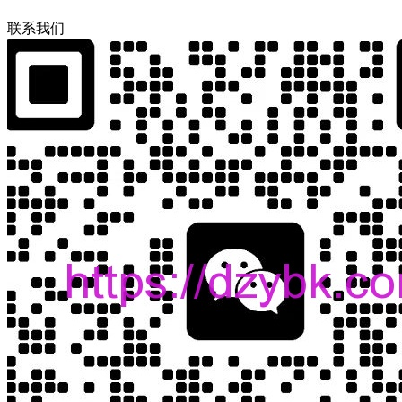
联
系
我
们