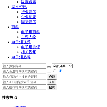
吸烟危害
网文资讯
行业新闻
企业动态
国际新闻
百科
电子烟百科
主要人物
电子烟视频
电子烟测评
相关视频
电子烟品牌
必应
360
搜狗
搜索热点