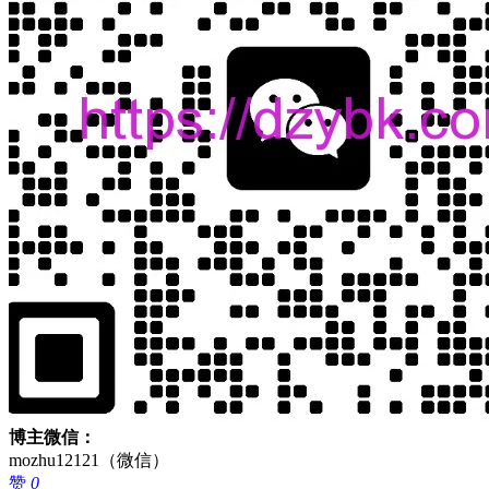
博主微信：
mozhu12121（微信）
赞
0