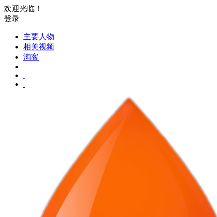
欢迎光临！
登录
主要人物
相关视频
淘客