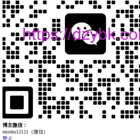
博主微信：
mozhu12121（微信）
赞
0