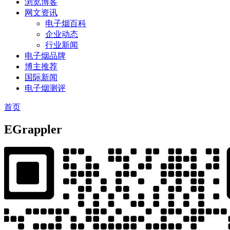
浏览博客
网文资讯
电子烟百科
企业动态
行业新闻
电子烟品牌
博主推荐
国际新闻
电子烟测评
首页
EGrappler