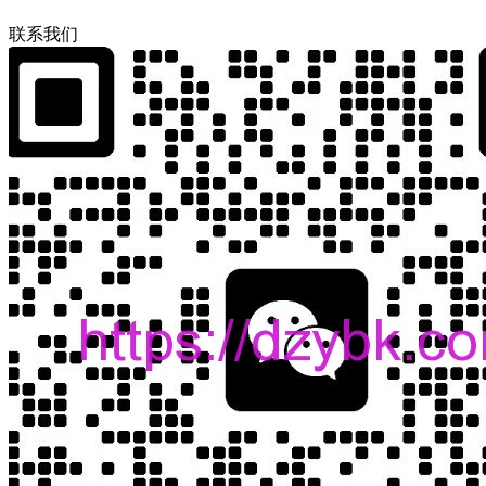
联
系
我
们