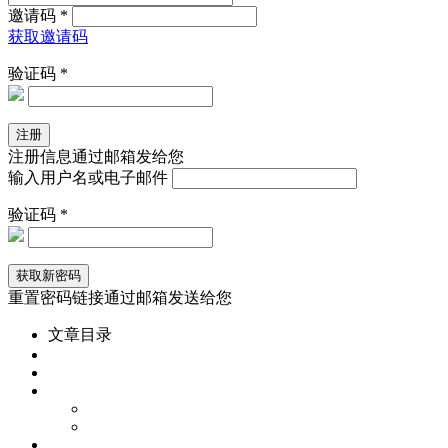
邀请码 *
获取邀请码
验证码 *
注册信息通过邮箱发给您
输入用户名或电子邮件
验证码 *
重置密码链接通过邮箱发送给您
文章目录