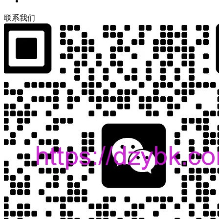
联
系
我
们