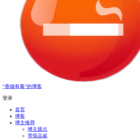
“香烟有毒”的博客
登录
首页
博客
博主推荐
博主观点
雪茄品鉴