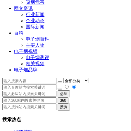
吸烟危害
网文资讯
行业新闻
企业动态
国际新闻
百科
电子烟百科
主要人物
电子烟视频
电子烟测评
相关视频
电子烟品牌
必应
360
搜狗
搜索热点