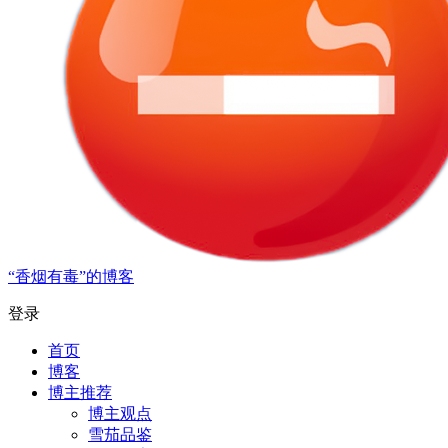
“香烟有毒”的博客
登录
首页
博客
博主推荐
博主观点
雪茄品鉴