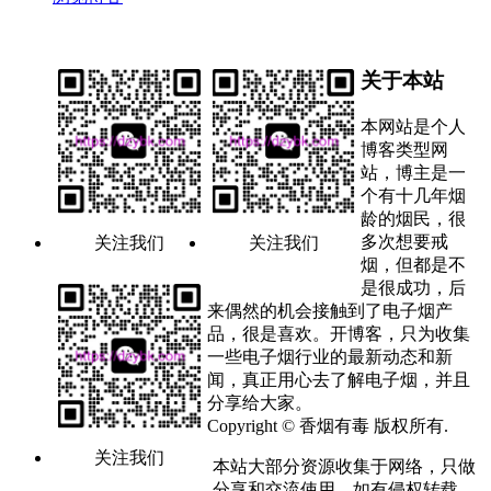
关于本站
本网站是个人
博客类型网
站，博主是一
个有十几年烟
龄的烟民，很
多次想要戒
关注我们
关注我们
烟，但都是不
是很成功，后
来偶然的机会接触到了电子烟产
品，很是喜欢。开博客，只为收集
一些电子烟行业的最新动态和新
闻，真正用心去了解电子烟，并且
分享给大家。
Copyright © 香烟有毒 版权所有.
关注我们
本站大部分资源收集于网络，只做
分享和交流使用，如有侵权转载，