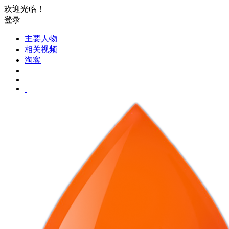
欢迎光临！
登录
主要人物
相关视频
淘客