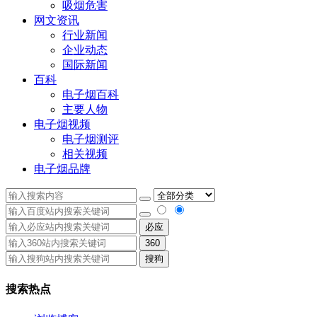
吸烟危害
网文资讯
行业新闻
企业动态
国际新闻
百科
电子烟百科
主要人物
电子烟视频
电子烟测评
相关视频
电子烟品牌
必应
360
搜狗
搜索热点