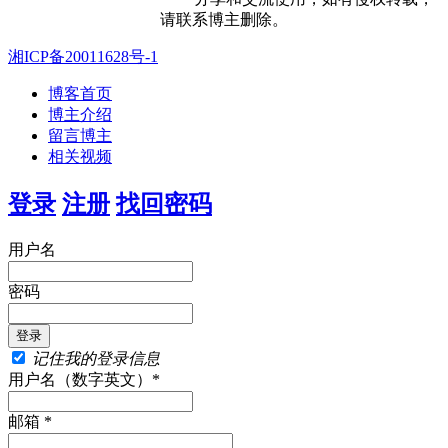
请联系博主删除。
湘ICP备20011628号-1
博客首页
博主介绍
留言博主
相关视频
登录
注册
找回密码
用户名
密码
记住我的登录信息
用户名（数字英文）*
邮箱 *