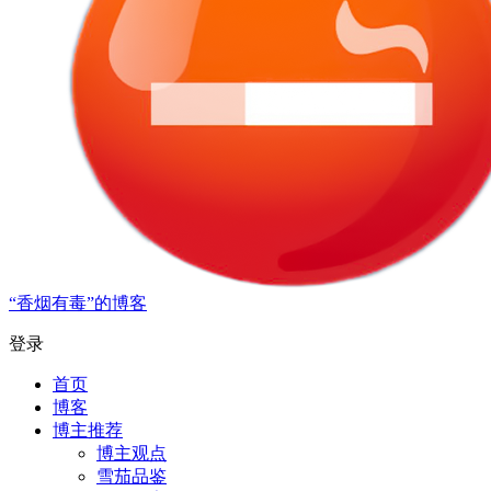
“香烟有毒”的博客
登录
首页
博客
博主推荐
博主观点
雪茄品鉴