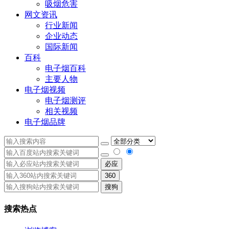
吸烟危害
网文资讯
行业新闻
企业动态
国际新闻
百科
电子烟百科
主要人物
电子烟视频
电子烟测评
相关视频
电子烟品牌
必应
360
搜狗
搜索热点