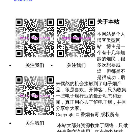
关于本站
本网站是个人
博客类型网
站，博主是一
个有十几年烟
龄的烟民，很
多次想要戒
关注我们
关注我们
烟，但都是不
是很成功，后
来偶然的机会接触到了电子烟产
品，很是喜欢。开博客，只为收集
一些电子烟行业的最新动态和新
闻，真正用心去了解电子烟，并且
分享给大家。
Copyright © 香烟有毒 版权所有.
关注我们
本站大部分资源收集于网络，只做
分享和交流使用，如有侵权转载，