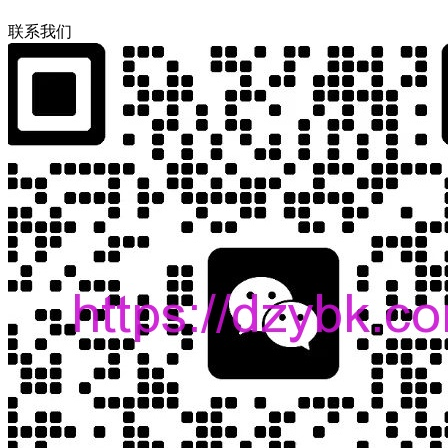
联
系
我
们