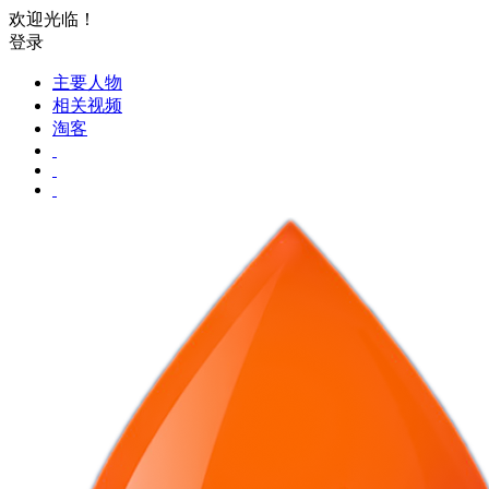
欢迎光临！
登录
主要人物
相关视频
淘客