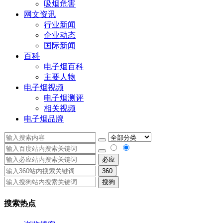
吸烟危害
网文资讯
行业新闻
企业动态
国际新闻
百科
电子烟百科
主要人物
电子烟视频
电子烟测评
相关视频
电子烟品牌
必应
360
搜狗
搜索热点