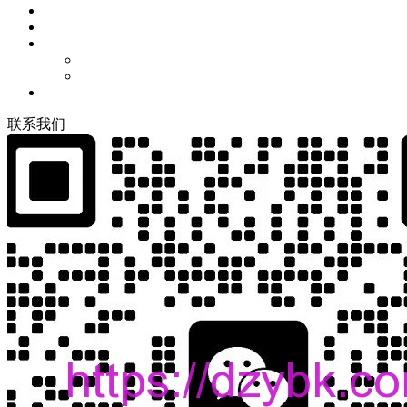
联
系
我
们