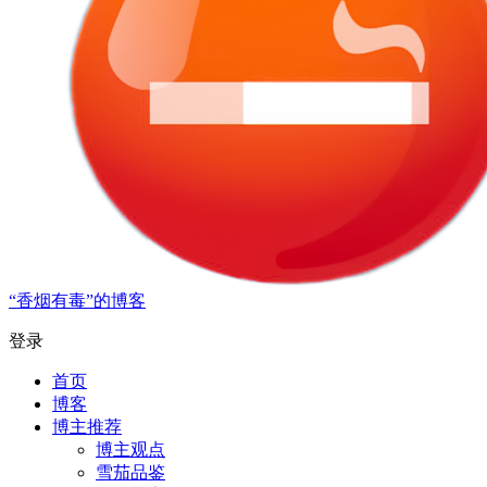
“香烟有毒”的博客
登录
首页
博客
博主推荐
博主观点
雪茄品鉴