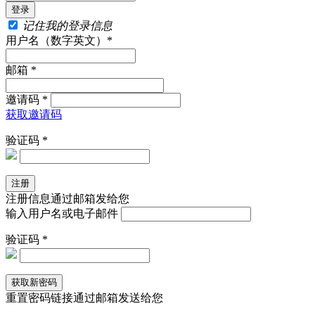
记住我的登录信息
用户名（数字英文）*
邮箱 *
邀请码 *
获取邀请码
验证码 *
注册信息通过邮箱发给您
输入用户名或电子邮件
验证码 *
重置密码链接通过邮箱发送给您