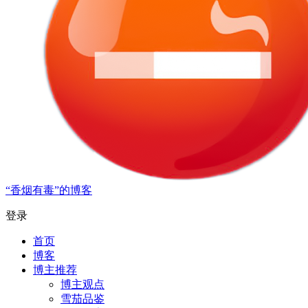
“香烟有毒”的博客
登录
首页
博客
博主推荐
博主观点
雪茄品鉴