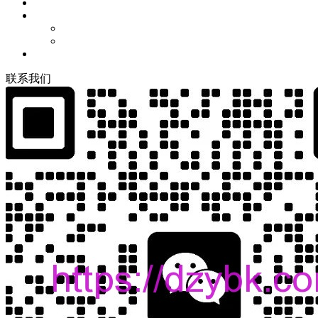
联
系
我
们