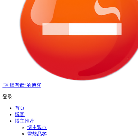
“香烟有毒”的博客
登录
首页
博客
博主推荐
博主观点
雪茄品鉴