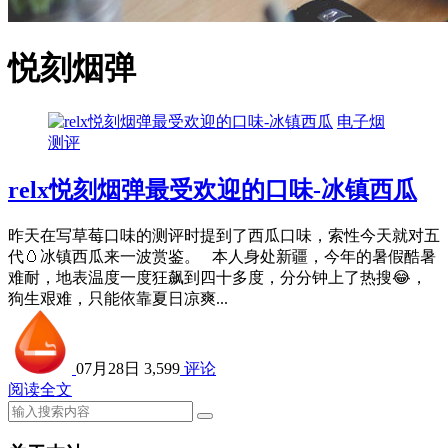
悦刻烟弹
电子烟
测评
relx悦刻烟弹最受欢迎的口味-冰镇西瓜
昨天在写草莓口味的测评时提到了西瓜口味，索性今天就对五
代🥚冰镇西瓜来一波赏鉴。 本人身处新疆，今年的暑假酷暑
难耐，地表温度一度狂飙到四十多度，分分钟上了热搜😂，
狗生艰难，只能依靠夏日凉爽...
07月28日
3,599
评论
阅读全文