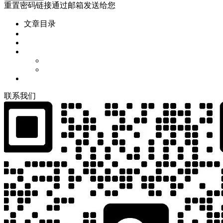
重置密码链接通过邮箱发送给您
文章目录
联
系
我
们