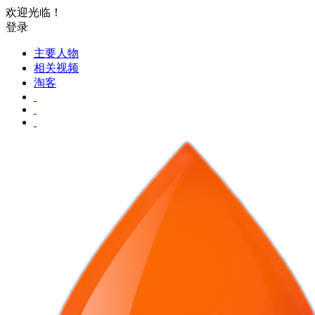
欢迎光临！
登录
主要人物
相关视频
淘客