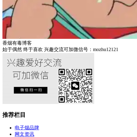
香烟有毒博客
始于偶然 终于喜欢 兴趣交流可加微信号：mozhu12121
推荐栏目
电子烟品牌
网文资讯