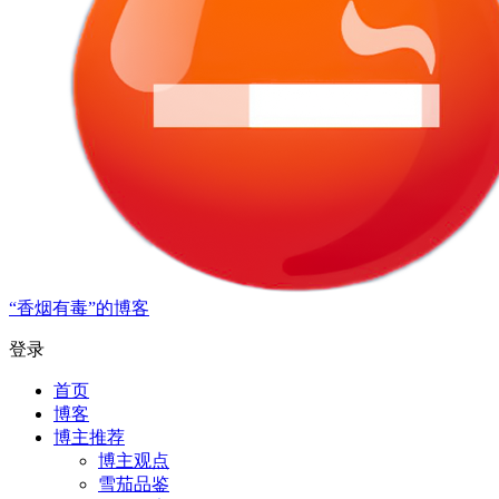
“香烟有毒”的博客
登录
首页
博客
博主推荐
博主观点
雪茄品鉴