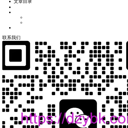
文章目录
联
系
我
们