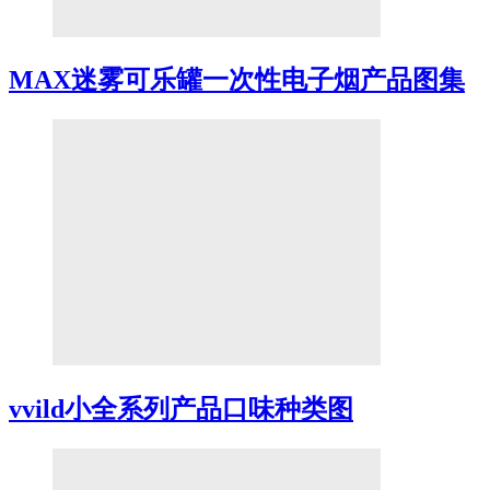
MAX迷雾可乐罐一次性电子烟产品图集
vvild小全系列产品口味种类图