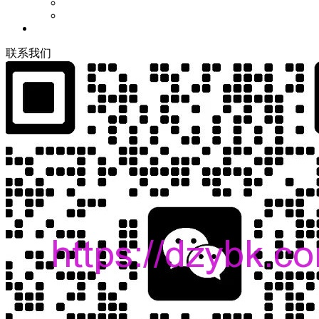
联
系
我
们