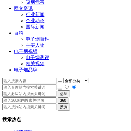
吸烟危害
网文资讯
行业新闻
企业动态
国际新闻
百科
电子烟百科
主要人物
电子烟视频
电子烟测评
相关视频
电子烟品牌
必应
360
搜狗
搜索热点