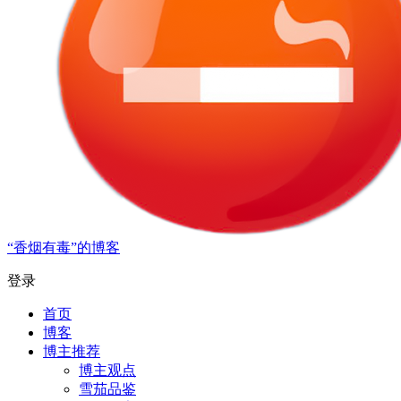
“香烟有毒”的博客
登录
首页
博客
博主推荐
博主观点
雪茄品鉴