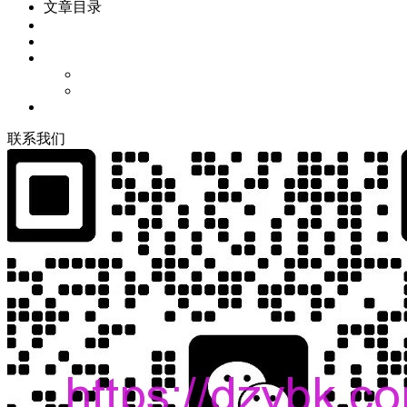
文章目录
联
系
我
们