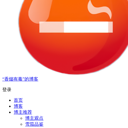
“香烟有毒”的博客
登录
首页
博客
博主推荐
博主观点
雪茄品鉴