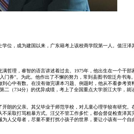
士学位，成为建国以来，广东籍考上该校商学院第一人。值汪泽
满哲理，睿智的语言讲述着过去。1975年，他出生在一个干
“入门券”。为此。他作出了不懈的努力，常到县图书馆泛舟书海
做到心中有数。在没有做完课本习题、例题时，他从不看参考资
总分第二（734分）的优异成绩，考上了全国重点大学浙江大学，
了开朗的父亲。其父毕业于师范学校，对儿童心理学较有研究。
从不采取打骂粗暴方式。汪父不管工作多忙，都会督促检查泽其
诫为人父母者，尽量不要打扰小孩子的世界，要让小该有一个自