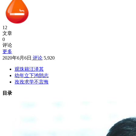
12
文章
0
评论
更多
2020年6月6日
评论
5,920
观珠籍汪泽其
幼年立下鸿鹄志
孜孜求学不言悔
目录