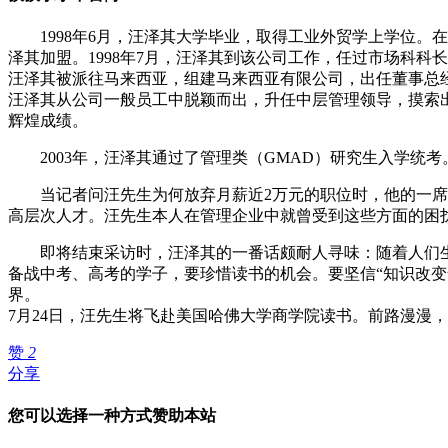
1998年6月，汪泽其大学毕业，取得工业外贸学上学位。
泽其加盟。1998年7月，汪泽其到该公司工作，任过市场科科长、部
汪泽其被派往马来西亚，组建马来西亚有限公司，出任董事总
汪泽其从公司一般员工中脱颖而出，升任中层管理领导，摸索出
辉煌成绩。
2003年，汪泽其通过了管理类（GMAD）研究生入学统
当记者问汪先生为何放弃月薪近2万元的职位时，他的一
高层次人才。汪先生本人在管理企业中就曾受到这些方面的困扰
即将结束采访时，汪泽其的一番话颇耐人寻味：随着人们
备战中考、高考的学子，要珍惜读书的机会。要坚信“知识改
界。
7月24日，汪先生将飞赴美国哈佛大学商学院读书。前路漫漫
赞
2
分享
您可以选择一种方式赞助本站