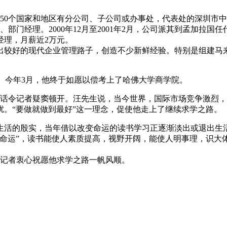
在50个国家和地区有分公司、子公司或办事处，代表处的深圳市
门经理。2000年12月至2001年2月，公司派其到孟加拉国任代
经理，月薪近2万元。
较好的现代企业管理路子，创造不少新鲜经验。特别是组建马来西亚
考。今年3月，他终于如愿以偿考上了哈佛大学商学院。
席话令记者疑窦顿开。汪先生说，当今世界，国际市场竞争激烈
。“要做就做到最好”这一理念，促使他走上了继续求学之路。
生活的殷实，当年借以改变命运的读书学习正逐渐淡出或退出生
变命运”，读书能使人素质提高，视野开阔，能使人明事理，识大
，记者衷心祝愿他求学之路一帆风顺。