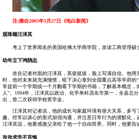
注:摘自2005年5月27日《电白新闻》
观珠籍汪泽其
考上了世界闻名的美国哈佛大学商学院，攻读工商管理硕
幼年立下鸿鹄志
坐在记者对面的汪泽其，英俊挺拔，脸上写满自信。他用充
时，他对未来就充满憧憬，暗下决心拿到全国重点高等学府的
常提前一个学期或一个月翻看下学期的书籍，了解基本概念，
人”。1994年，汪泽其以政治、化学单科茂名市第一，全县
出，曾二次获得学校奖学金。
汪泽其对记者说，他的成长与家庭环境有很大关系，多亏
趣。经常以谈心的形式加强沟通，并注意日常行为的潜默化，
汪泽其说，他要感激父亲给了他一个自由世界。同时，他要告
孜孜求学不言悔