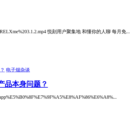
05829145825_RELXme%203.1.2.mp4 悦刻用户聚集地 和懂你的人聊 每月免...
电子烟杂谈
产品本身问题？
11181539_app%E5%B0%8F%E7%9F%A5%E8%AF%86%E6%A8%...