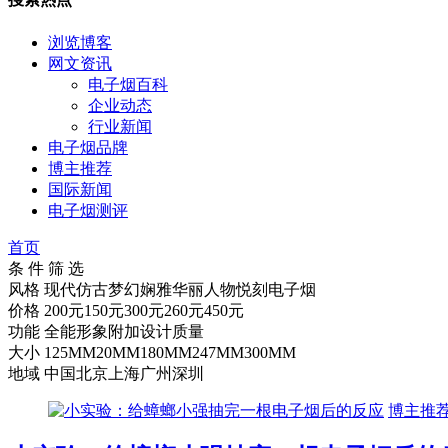
浏览博客
网文资讯
电子烟百科
企业动态
行业新闻
电子烟品牌
博主推荐
国际新闻
电子烟测评
首页
条 件 筛 选
风格
现代
仿古
梦幻
娴雅
华丽
人物
悦刻电子烟
价格
200元
150元
300元
260元
450元
功能
全能
形象
附加
设计
质量
大小
125MM
20MM
180MM
247MM
300MM
地域
中国
北京
上海
广州
深圳
博主推