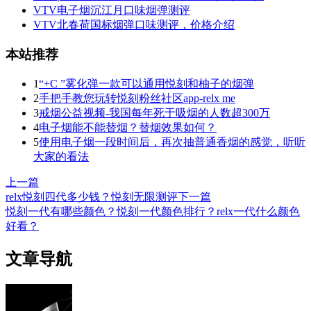
VTV电子烟沉江月口味烟弹测评
VTV北春荷国标烟弹口味测评，价格介绍
本站推荐
1
“+C ”雾化弹一款可以通用悦刻和柚子的烟弹
2
手把手教您玩转悦刻粉丝社区app-relx me
3
戒烟公益视频-我国每年死于吸烟的人数超300万
4
电子烟能不能替烟？替烟效果如何？
5
使用电子烟一段时间后，再次抽普通香烟的感觉，听听
大家的看法
上一篇
relx悦刻四代多少钱？悦刻无限测评
下一篇
悦刻一代有哪些颜色？悦刻一代颜色排行？relx一代什么颜色
好看？
文章导航