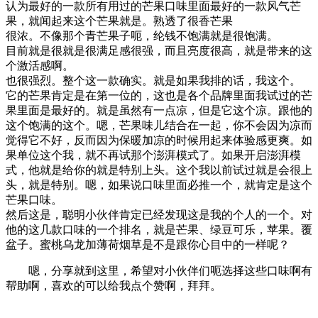
认为最好的一款所有用过的芒果口味里面最好的一款风气芒
果，就闻起来这个芒果就是。熟透了很香芒果
很浓。不像那个青芒果子呃，纶钱不饱满就是很饱满。
目前就是很就是很满足感很强，而且亮度很高，就是带来的这
个激活感啊。
也很强烈。整个这一款确实。就是如果我排的话，我这个。
它的芒果肯定是在第一位的，这也是各个品牌里面我试过的芒
果里面是最好的。就是虽然有一点凉，但是它这个凉。跟他的
这个饱满的这个。嗯，芒果味儿结合在一起，你不会因为凉而
觉得它不好，反而因为保暖加凉的时候用起来体验感更爽。如
果单位这个我，就不再试那个澎湃模式了。如果开启澎湃模
式，他就是给你的就是特别上头。这个我以前试过就是会很上
头，就是特别。嗯，如果说口味里面必推一个，就肯定是这个
芒果口味。
然后这是，聪明小伙伴肯定已经发现这是我的个人的一个。对
他的这几款口味的一个排名，就是芒果、绿豆可乐，苹果。覆
盆子。蜜桃乌龙加薄荷烟草是不是跟你心目中的一样呢？
嗯，分享就到这里，希望对小伙伴们呃选择这些口味啊有
帮助啊，喜欢的可以给我点个赞啊，拜拜。