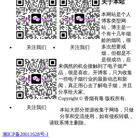
关于本站
本网站是个人
博客类型网
站，博主是一
个有十几年烟
龄的烟民，很
多次想要戒
关注我们
关注我们
烟，但都是不
是很成功，后
来偶然的机会接触到了电子烟产
品，很是喜欢。开博客，只为收集
一些电子烟行业的最新动态和新
闻，真正用心去了解电子烟，并且
分享给大家。
Copyright © 香烟有毒 版权所有.
关注我们
本站大部分资源收集于网络，只做
分享和交流使用，如有侵权转载，
请联系博主删除。
湘ICP备20011628号-1