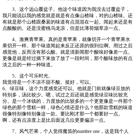
3、这个远山覆盆子。他这个味道因为我没去过覆盆子，
我只能说以我的感觉就是就是有点像山楂味，对的山楂味。还
有就是那个山楂跟桑葚的味道有点混混在一起。闻起来还是有
点酸酸的。还是没蜜桃乌龙凉，但是比薄荷烟草凉一点。
4、激爽青苹果。真的是青苹果，就像切开一个青苹果水
果切开一样。那个味道闻起来反正还原的很到位啊。用过之后
感觉他，反而没有那么酸。就是清新闻那个酸味好像差一点。
更像是就是经过摘下来放了放了一段时间，那个酸味放的有点
淡之后的一种一种味道。
5、这个可乐时光。
我觉得是一个不凉不甜不酸。挺好，可以。
6、绿豆味，这个力度感觉还可以。他就是门前就像绿豆放的
特别多，汤比较少。嗯，试过之后还就是感觉绿豆味比较充
分。是一个冰镇的，力度放的比较多的一个更更像是一件那个
绿色的那个雪糕一样，绿色心情还是什么？他那款雪糕的味道
很像特别像特别像这一款。要比刚才那一个都要好一点。
啊，还有点凉度上是比后面这几位更要偏凉一点。
7、风气芒果，个人觉得魔笛的number one，这是我个人