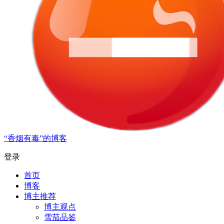
“香烟有毒”的博客
登录
首页
博客
博主推荐
博主观点
雪茄品鉴