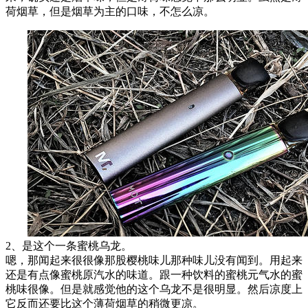
荷烟草，但是烟草为主的口味，不怎么凉。
2、是这个一条蜜桃乌龙。
嗯，那闻起来很很像那股樱桃味儿那种味儿没有闻到。用起来
还是有点像蜜桃原汽水的味道。跟一种饮料的蜜桃元气水的蜜
桃味很像。但是就感觉他的这个乌龙不是很明显。然后凉度上
它反而还要比这个薄荷烟草的稍微更凉。