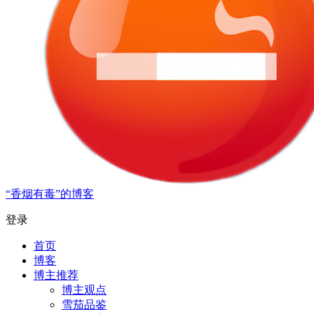
“香烟有毒”的博客
登录
首页
博客
博主推荐
博主观点
雪茄品鉴