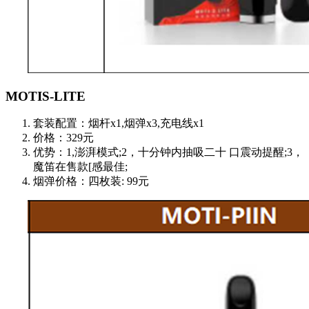
MOTIS-LITE
套装配置：烟杆x1,烟弹x3,充电线x1
价格：329元
优势：1,澎湃模式;2，十分钟内抽吸二十 口震动提醒;3，
魔笛在售款[感最佳;
烟弹价格：四枚装: 99元