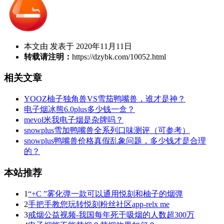
本文由 发表于 2020年11月11日
转载请注明：
https://dzybk.com/10052.html
相关文章
YOOZ柚子独角兽VS雪茄鸭嘴兽，谁才是神？
电子烟冰熊6.0plus多少钱一盒？
mevol米我电子烟是杂牌吗？
snowplus雪加鸭嘴兽全系列口味测评（可参考）
snowplus鸭嘴兽价格真假乱象问题，多少钱才是合理
的？
本站推荐
1
“+C ”雾化弹一款可以通用悦刻和柚子的烟弹
2
手把手教您玩转悦刻粉丝社区app-relx me
3
戒烟公益视频-我国每年死于吸烟的人数超300万