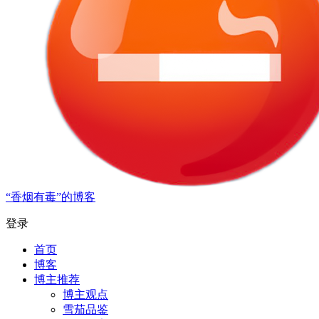
“香烟有毒”的博客
登录
首页
博客
博主推荐
博主观点
雪茄品鉴