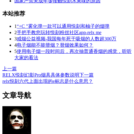
国家严禁未成年🔞接触悦刻水果味的原因
本站推荐
1
“+C ”雾化弹一款可以通用悦刻和柚子的烟弹
2
手把手教您玩转悦刻粉丝社区app-relx me
3
戒烟公益视频-我国每年死于吸烟的人数超300万
4
电子烟能不能替烟？替烟效果如何？
5
使用电子烟一段时间后，再次抽普通香烟的感觉，听听
大家的看法
上一篇
RELX悦刻幻影Pro烟具具体参数说明
下一篇
relx悦刻六代上面出现的e标志是什么意思？
文章导航