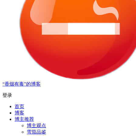
“香烟有毒”的博客
登录
首页
博客
博主推荐
博主观点
雪茄品鉴