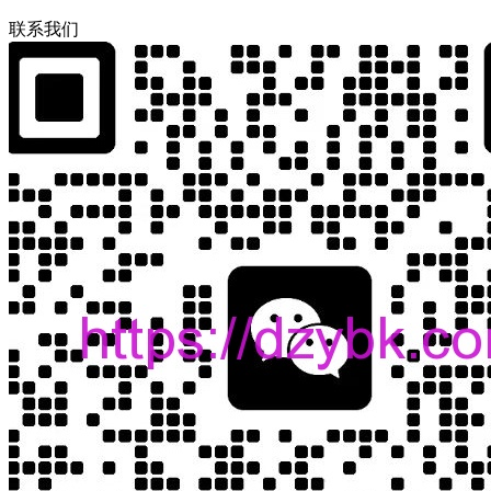
联
系
我
们