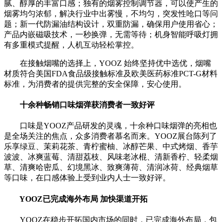
腻、醇厚的丰富口感；独有的烟雾控制调节器，可以使产生的
烟雾均匀浓郁，解决行业中出雾慢，不均匀，突发性呛口等问
题；新一代防漏油结构设计，双重防漏，确保用户使用省心；
产品内嵌磁吸技术，一秒换弹，无需等待；机身智能呼吸灯拥
有多重模式提醒，人机互动轻松掌控。
在接触烟嘴的选择上，YOOZ 始终坚持优中选优，烟嘴
材质符合美国FDA食品级接触标准及欧美医药标准PCT-G材料
标准，为消费者的提供完整的安全保障，安心使用。
十余种畅销口味烟弹获消费者一致好评
口味是YOOZ产品研发的灵魂，十余种口味烟弹的亮相也
是全场关注的焦点，众多消费者慕名而来。YOOZ展台陈列了
乐享绿豆、茉莉花茶、青柠蜜柚、冰醇芒果、中式烤烟、香芋
波波、冰爽蓝莓、清甜荔枝、风味老冰棍、清新香柠、轻柔烟
草、清爽哈密瓜、幻境黑冰、致爽薄荷、清润冰荷、经典烟草
等口味，在口感体验上受到业内人士一致好评。
YOOZ已完成海外布局 加快渠道开拓
YOOZ在稳步开拓国内市场的同时，已完成海外布局，包