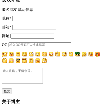
匿名网友
填写信息
昵称
*
邮箱
*
网址
QQ
关于博主