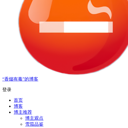
“香烟有毒”的博客
登录
首页
博客
博主推荐
博主观点
雪茄品鉴